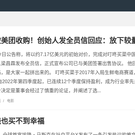
美团收购！创始人发全员信回应：放下较量
今日公告称，将以约7.17亿美元的初始对价，完成对叮咚买菜中国
梁昌霖发布全员信，正式宣布公司已与美团签署出售协议。 他
，是大家一起拼出来的。 叮咚买菜于2017年入局生鲜电商赛
，自2022年第四季度起，已连续12个季度保持盈利，成为行业率
决定是董事会经过了慎重的论证，并阐述了选...
览
/
电影
钱也买不到幸福
全球首富埃隆・马斯克在社交平台X发布了一条引发热议的推文：“Whoev