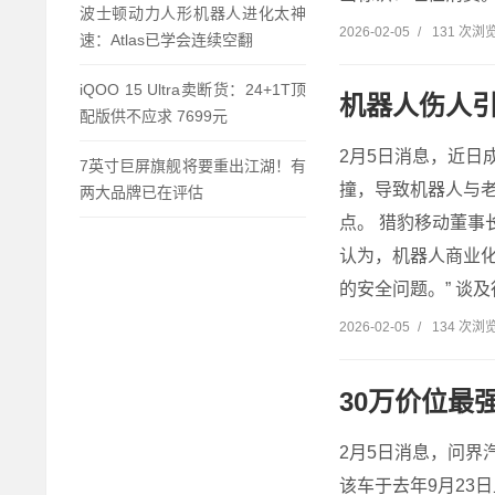
波士顿动力人形机器人进化太神
2026-02-05
/
131 次浏
速：Atlas已学会连续空翻
iQOO 15 Ultra卖断货：24+1T顶
机器人伤人引
配版供不应求 7699元
2月5日消息，近
7英寸巨屏旗舰将要重出江湖！有
撞，导致机器人与
两大品牌已在评估
点。 猎豹移动董事
认为，机器人商业化
的安全问题。” 谈及行
2026-02-05
/
134 次浏
30万价位最
2月5日消息，问界
该车于去年9月23日