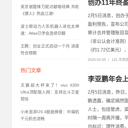
创办11年终
吴京谢霆锋万妮达献唱经典 共赴
《镖人》热血江湖!
2月5日消息，创办
盈利预告，宣布公司
波士顿动力人形机器人进化太神
审计合并管理账目及
速：Atlas已学会连续空翻
（非公认会计准则）
王腾：创业正式启动一个月 进度
（约1.72亿美元
符合预期
2026-02-05
/
131 次浏
热门文章
李亚鹏年会上
灭霸超大杯来了！vivo X300
2月5日消息，昨日
Ultra顶配版入网：支持北斗卫星
短信
鹏透露，确定嫣然
人士，包括管虎、梁
小米澎湃OS 4脱胎换骨：中端机
时隔一周再开播，平
千元机也流畅
出标识：理性消费。但