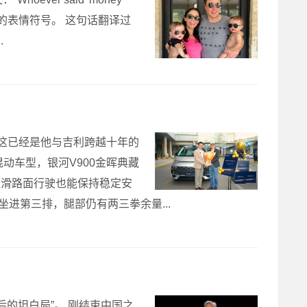
并附上了一个悲伤的表情符号。 这句话翻译过
.
而这已经是他与吉利跨越十年的
动车型，银河V900金晖典藏
湿滑路面行驶也能保持稳定安
坐进第三排，腿部仍有两三拳余量...
的坦白局”。 刚结束中国之