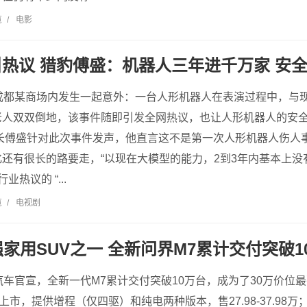
览
/
电影
热议 猎豹傅盛：机器人三年进千万家 安
日成都某商场内发生一起意外：一台人形机器人在表演过程中，与
老人双双倒地，该事件随即引发全网热议，也让人形机器人的安
长傅盛针对此次事件发声，他直言这不是第一次人形机器人伤人
还有很长的路要走，“以现在大模型的能力，2到3年内基本上
业热议的 “...
览
/
电视剧
强家用SUV之一 全新问界M7累计交付突破1
汽车官宣，全新一代M7累计交付突破10万台，成为了30万价位
上市，提供增程（仅四驱）和纯电两种版本，售27.98-37.98