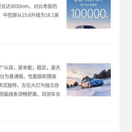
，轴距长达3030mm，对比老款的
控屏从15.6升级为16.1英
了“从容，是本能；稳定，是天
跑，分为普通版、性能版和猎装
样式独特，左右大灯为独立存
 侧面线条流畅舒展，目测车长