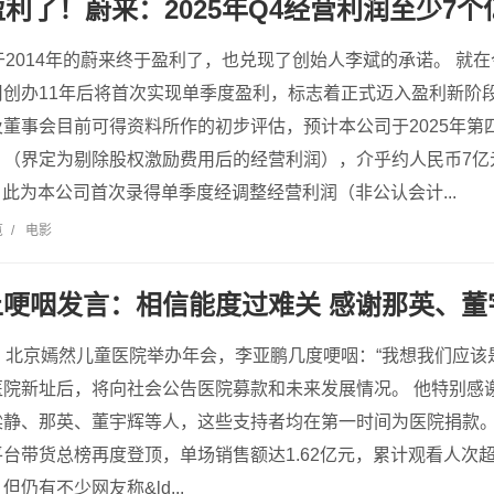
盈利了！蔚来：2025年Q4经营利润至少7个
于2014年的蔚来终于盈利了，也兑现了创始人李斌的承诺。 就
创办11年后将首次实现单季度盈利，标志着正式迈入盈利新阶段
董事会目前可得资料所作的初步评估，预计本公司于2025年第
（界定为剔除股权激励费用后的经营利润），介乎约人民币7亿元
），此为本公司首次录得单季度经调整经营利润（非公认会计...
览
/
电影
哽咽发言：相信能度过难关 感谢那英、董
，北京嫣然儿童医院举办年会，李亚鹏几度哽咽：“我想我们应该是
医院新址后，将向社会公告医院募款和未来发展情况。 他特别感
静、那英、董宇辉等人，这些支持者均在第一时间为医院捐款。 
台带货总榜再度登顶，单场销售额达1.62亿元，累计观看人次超4
仍有不少网友称&ld...