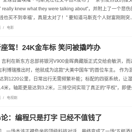
ness' really knew what they were talking about”，
钱也买不到幸福’，真是太对了！” 要知道马斯克个人财富刚刚突..
览
/
电影
座驾！24K金车标 笑问被撬咋办
，吉利在新东方总部将银河V900金晖典藏版正式交给俞敏洪，
吉利博瑞推出时，他就成为这款“大美中国车”的首位车主。 作为混
航达到1220公里，日常出行无需频繁补能；标配的四驱系统，让
.4米，轴距更是达到3.2米，三排空间实现了真正的“平权”，即便
览
/
电视剧
论：编程只是打字 已经不值钱了
间，一场本该正襟危坐的顶级科技对话，最终变成了一场“五杯酒后