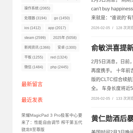
操作系统
(2065)
can't buy happi
来就是：“谁说的‘有
处理器
(3194)
go
(1450)
ios
(1412)
app
(2017)
2026-02-05
/
128 次浏
steam
(2599)
2025年
(5058)
俞敏洪喜提新
新闻资讯
(1366)
安卓
(1300)
平板
(1255)
red
(1324)
2月5日消息，日前
微信
(1484)
php
(2445)
再度携手。 十年前
版的CLTC综合续
最新留言
全。 车身长度将近5
2026-02-05
/
133 次浏
最近发表
荣耀MagicPad 3 Pro极客中心要
黄仁勋酒后暴
来了：性能自由调节 榨干第五代
骁龙8至尊版
美国时间2月3日晚