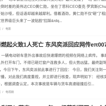
时差的英伟达CEO黄仁勋，坐在了思科CEO查克·罗宾斯(Chuck 
始沙哑，但话语却越来越犀利。借着酒劲，黄仁勋不仅“砸”了程
界级巨头来了一波贴脸“拉踩&rdq...
览
/
电影
燃起火致1人死亡 东风奕派回应网传eπ00
，一辆电动轿车意外出事故后快速爆燃的视频在网络上疯传。 事
从外打开车门，不得已砸烂窗户连救多人，但火势凶猛，最终副驾
7，今日下午，东风奕派就此事进行了回应： 今日，我们关注到一段
传播，对此我们高度重视，并立即进行核查，现声明如下： 经核
中午，根据调查认定，本次事故是车辆与货车高速碰撞后引...
览
/
电视剧