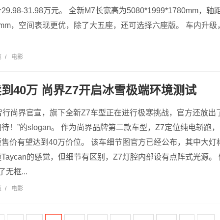
.98-31.98万元。 全新M7长宽高为5080*1999*1780mm
10mm，空间表现更优，除了大五座，还可选择六座版。 车内升级，中
览
/
电影
到40万 尚界Z7开启冰雪极端环境测试
智行尚界官宣，旗下全新Z7车型正在进行极寒挑战，官方还放出
待！”的slogan。 作为尚界品牌第二款车型，Z7定位纯电轿
售价有望达到40万价位。 该车细节图官方已经公布，其中大灯
Taycan的感觉，但细节有区别，Z7灯腔内部设有点阵式光源。
无框...
览
/
电影