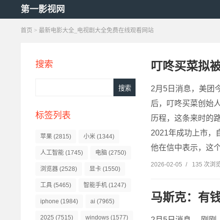
第一影视网
首页
> 最新电影大全_电视剧大全免费在线观看网站
叮咚买菜拟被
搜索
2月5日消息，美团
后，叮咚买菜创始人
标签列表
历程，这条来时的路
2021年成功上市
苹果
(2815)
小米
(1344)
他在信中表示，这个
人工智能
(1745)
电脑
(2750)
2026-02-05
/
135 次浏
浏览器
(2528)
显卡
(1550)
工具
(5465)
智能手机
(1247)
马斯克：有
iphone
(1984)
ai
(7965)
2025
(7515)
windows
(1577)
2月5日消息， 刚刚，