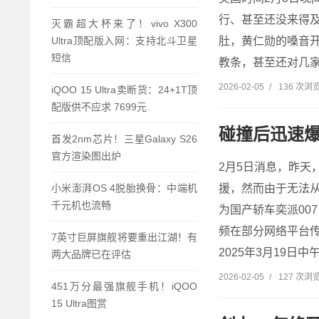
行、甚至还没来得及倒
灭霸超大杯来了！vivo X300
肚，黄仁勋的嗓音开
Ultra顶配版入网：支持北斗卫星
短信
教条，甚至还对几家世
2026-02-05
/
136 次浏
iQOO 15 Ultra卖断货：24+1T顶
配版供不应求 7699元
碰撞后迅速爆
首发2nm芯片！三星Galaxy S26
官方渲染图出炉
2月5日消息，昨天
小米澎湃OS 4脱胎换骨：中端机
援，然而由于无法
千元机也流畅
为国产轿车奕派00
频在部分网络平台
7英寸巨屏旗舰将要重出江湖！有
2025年3月19日
两大品牌已在评估
2026-02-05
/
127 次浏
451万分最强旗舰手机！iQOO
15 Ultra图赏