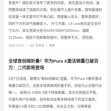
有提升？随后官方发布了更多的内容。 首先是设计改动，虽
然整体延续了现款的方案，但在细节上提升显著，感知最强的
应该是一体式星环灯不再凸起，而是融入车头，整体感更好，
同时下方的进气格栅变小。 尺寸方面，L9 Livis依旧定位全尺
寸SUV，其长宽高分别为5255*2000*1810mm，轴距
3125mm，相较于现款略有提升，但整体不大。 而在配...
2026-02-07
/
191 次浏览
/
电影
全球首创阔折叠！华为Pura X激活销量已破百
万：二代即将登场
2月7日消息，据博主“数码闲聊站”透露，华为Pura X累积激活
销量已超百万，这是全球首款阔折叠手机，目前为止还是行业
唯一。 采用16:10的6.3英寸特殊屏幕，显示比例接近平板，
可提升用户在观影、创作和浏览等多种场景下的显示面积。
外屏是3.5英寸的1:1比例屏幕，完全正方形，分辨率是