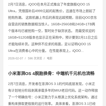
2月7日消息，iQOO在本月正式推出了年度旗舰iQOO 15
Ultra，凭借国补后4999元起的起售价，迅速在市场上掀起了
抢购热潮。 这款机器上市后的表现远超预期，目前iQOO京东
自营店的销售数据相当惊人，16GB+256GB和24GB+1TB两
个版本均已被抢购一空，暂时处于缺货状态。 而最受欢迎的
16GB+512GB版本也显示正在采购中，预计要到2月11日之后
才能陆续补货。这种供不应求的局面，足以证明iQOO 15
Ultra在消费者心中的分量。 在性能表现上，iQOO...
2026-02-07
/
596 次浏览
/
电影
小米澎湃OS 4脱胎换骨：中端机千元机也流畅
2月7日消息，开发者在澎湃OS 3.1的代码底层发现，小米正
有计划地分阶段剥离承载多年的MIUI老旧代码。这一动作释放
了一个明确信号：小米正致力于从根源上优化系统架构，通过
重构来换取更极致的运行效率。 具体来看，澎湃OS 3.1已经