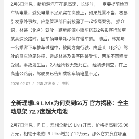
2月6日消息，新能源汽车在跑高速、长途时，一定要提前检查
车辆电量，避免电量不足趴窝在高速上，如果处置不当，极易
引发意外事故。应急管理部日前披露了一起惨痛案例。 据介
绍，林某（化名）驾驶一辆新能源小轿车搭载2名乘客行驶至
某高速公路时，因车辆电量耗尽停在慢车道。 随后，林某与
一名乘客下车推车过程中，被同方向行驶、由盛某（化名）驾
驶的货车追尾碰撞，造成林某及乘客陈某受伤、两车不同程度
受损。事故发生后，2人经抢救无效死亡。 经初步调查，在上
高速公路前，驾驶员已告知乘客车辆电量不足，...
2026-02-07
/
235 次浏览
/
电影
全新理想L9 Livis为何卖到56万 官方揭秘：全主
动悬架 72.7度超大电池
2月7日消息，昨日，理想全新L9 Livis开售，价格提高到55.98
万元，相较于老款L9 Ultra增加了12万元，那么它究竟在哪里