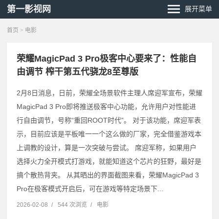
第一影视网
展开菜单
首页
>
电影
荣耀MagicPad 3 Pro极客中心要来了：性能自
由调节 榨干第五代骁龙8至尊版
2月8日消息，日前，荣耀全场景软件主理人席迎军宣布，荣耀
MagicPad 3 Pro即将推送极客中心功能，允许用户对性能进
行自由调节，号称“重回ROOT时代”。 对于该功能，席迎军表
示，目前应该是平板唯一一个这么做的厂家，完全借鉴游戏本
上调教的设计，算是一次突破与尝试。 席迎军称，如果用户
选择火力全开模式打游戏，就能知道这个芯片的狂野，最好是
搞个散热背夹。 从其晒出的界面截图来看，荣耀MagicPad 3
Pro在极客模式开启后，可在游戏等特定场景下...
2026-02-08
/
544 次浏览
/
电影