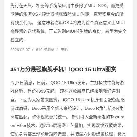
先行在天气、相册等系统级应用中移除了MIUI SDK。而更受
期待的澎湃OS 4预计将彻底清除MIUI时期一直累积至今的所
有残余代码。 这意味着澎湃OS 4将成为首个真正意义上MIUI
零残留的迭代系统，正式告别MIUI衍生版的身份，转型为完全
独立的...
2026-02-07
/
619 次浏览
/
电影
451万分最强旗舰手机！iQOO 15 Ultra图赏
2月7日消息，日前，iQOO 15 Ultra发布，主打极致性能与游
戏体验，售价4999元起。 现在这款新品已经来到我们评测
室，下面为大家带来图赏。 iQOO 15 Ultra机身侧面配备超感
游戏肩键，Deco采用全新未来舱设计，Deco R角与机身R角
高度匹配，整体视觉更加统一。 新机引入全新研发的Texture
on Fiber技术，通过15层精密工艺叠加，实现双纹双镀效果，
使机身背部呈现能量矩阵造型，并暗藏六边形蜂巢纹理，极具