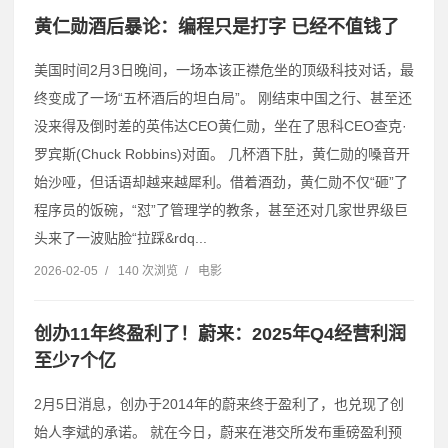
黄仁勋酒后暴论：编程只是打字 已经不值钱了
美国时间2月3日晚间，一场本该正襟危坐的顶级科技对话，最
终变成了一场“五杯酒后的坦白局”。 刚结束中国之行、甚至还
没来得及倒时差的英伟达CEO黄仁勋，坐在了思科CEO查克·
罗宾斯(Chuck Robbins)对面。 几杯酒下肚，黄仁勋的嗓音开
始沙哑，但话语却越来越犀利。借着酒劲，黄仁勋不仅“砸”了
程序员的饭碗，“怼”了管理学的教条，甚至还对几家世界级巨
头来了一波贴脸“拉踩&rdq...
2026-02-05
/
140 次浏览
/
电影
创办11年终盈利了！蔚来：2025年Q4经营利润
至少7个亿
2月5日消息，创办于2014年的蔚来终于盈利了，也兑现了创
始人李斌的承诺。 就在今日，蔚来在港交所发布重磅盈利预