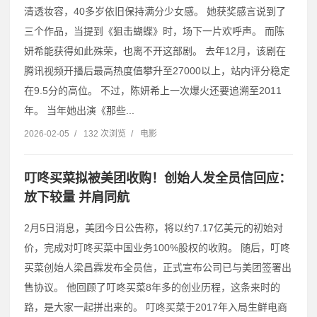
清透妆容，40多岁依旧保持满分少女感。 她获奖感言说到了
三个作品，当提到《狙击蝴蝶》时，场下一片欢呼声。 而陈
妍希能获得如此殊荣，也离不开这部剧。 去年12月，该剧在
腾讯视频开播后最高热度值攀升至27000以上，站内评分稳定
在9.5分的高位。 不过，陈妍希上一次爆火还要追溯至2011
年。 当年她出演《那些...
2026-02-05
/
132 次浏览
/
电影
叮咚买菜拟被美团收购！创始人发全员信回应：
放下较量 并肩同航
2月5日消息，美团今日公告称，将以约7.17亿美元的初始对
价，完成对叮咚买菜中国业务100%股权的收购。 随后，叮咚
买菜创始人梁昌霖发布全员信，正式宣布公司已与美团签署出
售协议。 他回顾了叮咚买菜8年多的创业历程，这条来时的
路，是大家一起拼出来的。 叮咚买菜于2017年入局生鲜电商