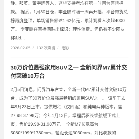
静、那英、董宇辉等人，这些支持者均在第一时间为医院捐
款。 据悉，1月30日晚，李亚鹏时隔一周再开播，平台带货总
榜再度登顶，单场销售额达1.62亿元，累计观看人次超4000
万。 李亚鹏在直播间贴出标识：理性消费。但仍有不少网友
称&ld...
2026-02-05
/
132 次浏览
/
电影
30万价位最强家用SUV之一 全新问界M7累计交
付突破10万台
2月5日消息，问界汽车官宣，全新一代M7累计交付突破10万
台，成为了30万价位最强最畅销的家用SUV之一。 该车于去
年9月23日上市，提供增程（仅四驱）和纯电两种版本，售
27.98-37.98万；今年1月13日，增程后驱长续航版正式上
市，售价29.98-31.98万元。 全新M7长宽高为
5080*1999*1780mm，轴距长达3030mm，对比老款的