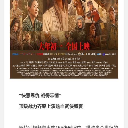
“快意恩仇 战得忘情”
顶级战力齐聚上演热血武侠盛宴
随特别视频释出的155张剧照中，横跨半个世纪的