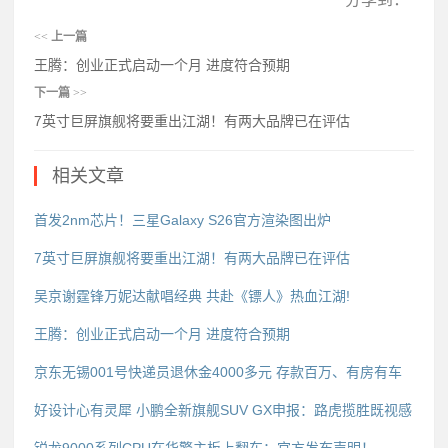
<<
上一篇
王腾：创业正式启动一个月 进度符合预期
下一篇
>>
7英寸巨屏旗舰将要重出江湖！有两大品牌已在评估
相关文章
首发2nm芯片！三星Galaxy S26官方渲染图出炉
7英寸巨屏旗舰将要重出江湖！有两大品牌已在评估
吴京谢霆锋万妮达献唱经典 共赴《镖人》热血江湖!
王腾：创业正式启动一个月 进度符合预期
京东无锡001号快递员退休金4000多元 存款百万、有房有车
好设计心有灵犀 小鹏全新旗舰SUV GX申报：路虎揽胜既视感
锐龙9000系列CPU在华擎主板上翻车：官方发布声明！