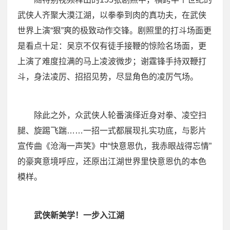
武侠人齐聚大漠江湖，以拳拳到肉的真功夫，在武侠
世界上演“狠”爽的极致动作交锋。剧照里的打斗场面更
是看点十足：吴京不仅有徒手接鞭的惊险名场面，更
上演了难度拉满的马上凌波微步；谢霆锋手持双鞭打
斗，身法凌厉、招招见势，尽显角色的凌厉气场。
除此之外，众武侠人轮番演绎近身对拳、凌空扫
腿、旋踢飞踹……一招一式都展现扎实功底，与影片
宣传曲《沧海一声笑》中“快意恩仇，我赤眼战得忘情”
的豪爽意境呼应，还原出江湖世界里快意恩仇的本色
模样。
武侠新美学！一步入江湖