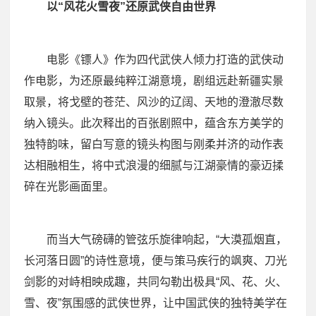
以“风花火雪夜”还原武侠自由世界
电影《镖人》作为四代武侠人倾力打造的武侠动
作电影，为还原最纯粹江湖意境，剧组远赴新疆实景
取景，将戈壁的苍茫、风沙的辽阔、天地的澄澈尽数
纳入镜头。
此次释出的百张剧照中，
蕴含
东方
美学的
独特韵味，
留白写意的镜头构图与刚柔并济的动作表
达相融相生，将中式浪漫的细腻与江湖豪情的豪迈揉
碎在光影画面里。
而当大气磅礴的管弦乐旋律响起，“大漠孤烟直，
长河落日圆”的诗性意境，便与策马疾行的飒爽、刀光
剑影的对峙相映成趣，共同勾勒出极具“风、花、火、
雪、夜”氛围感的武侠世界，让中国武侠的独特美学在