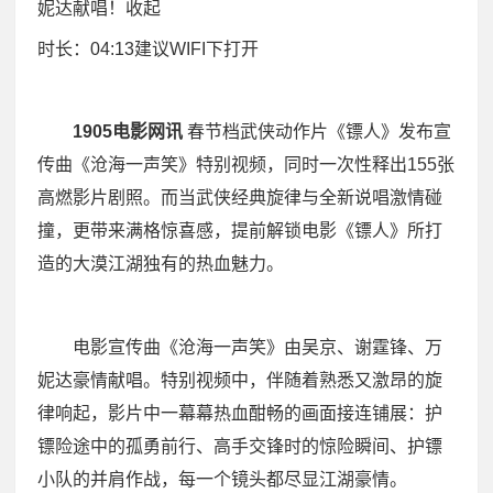
妮达献唱！
收起
时长：04:13
建议WIFI下打开
1905电影网讯
春节档武侠动作片《镖人》发布宣
传曲《沧海一声笑》特别视频，同时一次性释出155张
高燃影片剧照。而当武侠经典旋律与全新说唱激情碰
撞，更带来满格惊喜感，提前解锁电影《镖人》所打
造的大漠江湖独有的热血魅力。
电影宣传曲《沧海一声笑》由吴京、谢霆锋、万
妮达豪情献唱。特别视频中，伴随着熟悉又激昂的旋
律响起，影片中一幕幕热血酣畅的画面接连铺展：护
镖险途中的孤勇前行、高手交锋时的惊险瞬间、护镖
小队的并肩作战，每一个镜头都尽显江湖豪情。