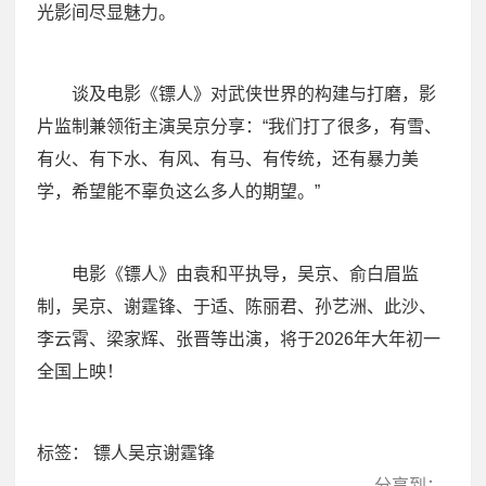
光影间尽显魅力。
谈及电影《镖人》对武侠世界的构建与打磨，影
片监制兼领衔主演吴京分享：“我们打了很多，有雪、
有火、有下水、有风、有马、有传统，还有暴力美
学，希望能不辜负这么多人的期望。”
电影《镖人》由袁和平执导，吴京、俞白眉监
制，吴京、谢霆锋、于适、陈丽君、孙艺洲、此沙、
李云霄、梁家辉、张晋等出演，将于2026年大年初一
全国上映！
标签：
镖人吴京谢霆锋
分享到：