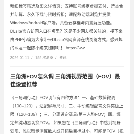
精细标签筛选及图文详情页；支持账号绑定虚拟支付、跨类合
并结算、永久下载与限时折扣；适配移动端浏览并提供
Windows/Android客户端，具备云存档与内置解压功能。
DLsite官方访问入口在哪里？这是不少网友都关注的，接下来
由PHP小编为大家带来DLsite官网资源在线浏览方式，感兴趣
的网友一起随小编来瞧瞧吧！ https://ww...
2026-01-11
/
155 次浏览
/
资讯
三角洲FOV怎么调 三角洲视野范围（FOV）最
佳设置推荐
《三角洲行动》FOV调节有四种方法：一、基础数值微调
（100–120），适配屏幕尺寸；二、手动编辑配置文件突破上
限（120–135）；三、分离设定载具/第三人称FOV；四、绑
定热键动态切换FOV。 如果您在《三角洲行动》中感到视野
受限、难以察觉侧翼敌人或开镜后目标过小，可能是FOV（视