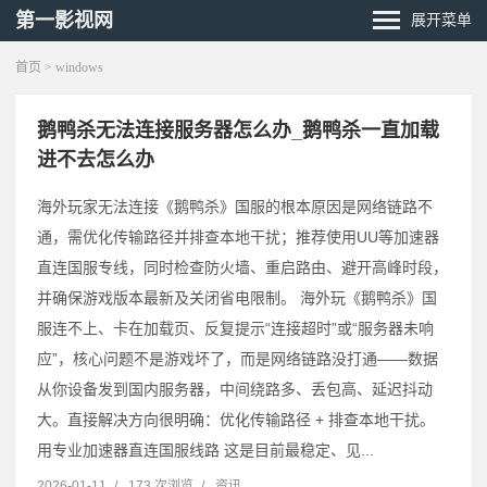
第一影视网
展开菜单
首页
> windows
鹅鸭杀无法连接服务器怎么办_鹅鸭杀一直加载
进不去怎么办
海外玩家无法连接《鹅鸭杀》国服的根本原因是网络链路不
通，需优化传输路径并排查本地干扰；推荐使用UU等加速器
直连国服专线，同时检查防火墙、重启路由、避开高峰时段，
并确保游戏版本最新及关闭省电限制。 海外玩《鹅鸭杀》国
服连不上、卡在加载页、反复提示“连接超时”或“服务器未响
应”，核心问题不是游戏坏了，而是网络链路没打通——数据
从你设备发到国内服务器，中间绕路多、丢包高、延迟抖动
大。直接解决方向很明确：优化传输路径 + 排查本地干扰。
用专业加速器直连国服线路 这是目前最稳定、见...
2026-01-11
/
173 次浏览
/
资讯