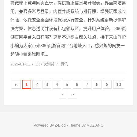
持微端下载与网页直玩，提供新服信息与开服表，界面简洁易
用，兼容多账号登录，内置养成系统与排行榜，增强玩家成长
体验，依托安全桌面环境保障运行安全，针对系统更新提供解
决方案，信息透明并设有礼包领取区，提升用户体验。 360页
游官网平台入口在哪？这是不少网友都关注的，接下来由PHP
小编为大家带来360页游官网平台地址入口，感兴趣的网友一
起随小编来瞧瞧吧...
2026-01-11
/
137 次浏览
/
资讯
‹‹
1
2
3
4
5
6
7
8
9
10
›
››
Powered By
Z-Blog
- Theme By
MUZIANG