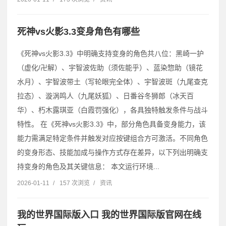
死神vs火影3.3变身角色有哪些
《死神vs火影3.3》中明确支持变身的角色共八位：黑崎一护
（虚化/卍解）、宇智波佐助（须佐能乎）、蓝染惣助（镜花
水月）、宇智波带土（写轮眼完全体）、宇智波斑（九尾查克
拉态）、漩涡鸣人（九尾妖狐）、日番谷冬狮郎（冰天百
华）、朽木露琪亚（白霞罚强化），各具独特触发条件与战斗
特性。 在《死神vs火影3.3》中，部分角色具备变身能力，该
能力需满足特定条件并触发对应按键组合方可激活。不同角色
的变身形态、技能加成与操作方式存在差异，以下列出明确支
持变身的角色及其关键信息： 本文运行环境...
2026-01-11
/
157 次浏览
/
资讯
我的世界国际版入口 我的世界国际版官网在线