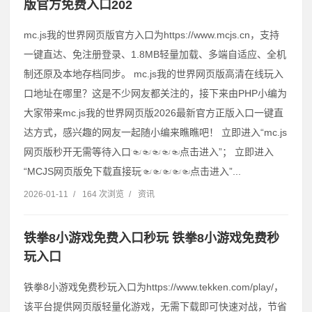
版官方免费入口202
mc.js我的世界网页版官方入口为https://www.mcjs.cn，支持
一键直达、免注册登录、1.8MB轻量加载、多端自适应、全机
制还原及本地存档同步。 mc.js我的世界网页版高清在线玩入
口地址在哪里？这是不少网友都关注的，接下来由PHP小编为
大家带来mc.js我的世界网页版2026最新官方正版入口一键直
达方式，感兴趣的网友一起随小编来瞧瞧吧！ 立即进入“mc.js
网页版秒开无需等待入口☜☜☜☜☜点击进入”； 立即进入
“MCJS网页版免下载直接玩☜☜☜☜☜点击进入”...
2026-01-11
/
164 次浏览
/
资讯
铁拳8小游戏免费入口秒玩 铁拳8小游戏免费秒
玩入口
铁拳8小游戏免费秒玩入口为https://www.tekken.com/play/，
该平台提供网页版轻量化游戏，无需下载即可快速对战，节省