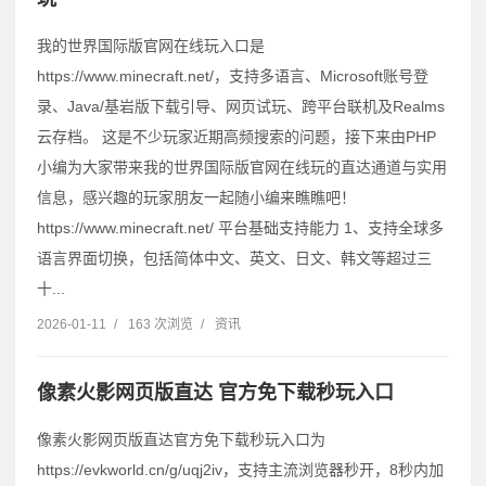
我的世界国际版官网在线玩入口是
https://www.minecraft.net/，支持多语言、Microsoft账号登
录、Java/基岩版下载引导、网页试玩、跨平台联机及Realms
云存档。 这是不少玩家近期高频搜索的问题，接下来由PHP
小编为大家带来我的世界国际版官网在线玩的直达通道与实用
信息，感兴趣的玩家朋友一起随小编来瞧瞧吧！
https://www.minecraft.net/ 平台基础支持能力 1、支持全球多
语言界面切换，包括简体中文、英文、日文、韩文等超过三
十...
2026-01-11
/
163 次浏览
/
资讯
像素火影网页版直达 官方免下载秒玩入口
像素火影网页版直达官方免下载秒玩入口为
https://evkworld.cn/g/uqj2iv，支持主流浏览器秒开，8秒内加