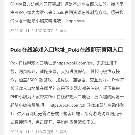
DLsite官方访问入口在哪里？这是不少网友都关注的，接下来
由PHP小编为大家带来DLsite官网资源在线浏览方式，感兴趣
的网友一起随小编来瞧瞧吧！ https://ww...
2026-01-11
/
157 次浏览
/
资讯
Poki在线游戏入口地址_Poki在线即玩官网入口
Poki在线游戏入口地址是https://poki.com/zh；无需注册下
载，网页即开，适配多端，支持进度保存、触控与键盘双操
作，涵盖3500+款游戏，加载快、兼容强、交互友好。 Poki在
线游戏入口地址在哪里？这是不少网友都关注的，接下来由
PHP小编为大家带来Poki在线游戏入口地址，感兴趣的网友一
起随小编来瞧瞧吧！ https://poki.com/zh 游戏加载与启动体验
1、进入官网后无需注册或下载客户端，所有游戏均以网页形
式直接运行，点击即开，平均响应延迟低于8...
2026-01-11
/
168 次浏览
/
资讯