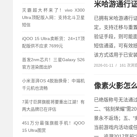
米哈游通行证
灭霸超大杯来了！vivo X300
Ultra顶配版入网：支持北斗卫星
已拥有米哈游通行证
短信
定，支持迁移与重
验证手段，则可能
iQOO 15 Ultra卖断货：24+1T顶
短信通道，可有效抵
配版供不应求 7699元
该方式适用于已安装并
首发2nm芯片！三星Galaxy S26
2026-01-11
/
161 次浏
官方渲染图出炉
小米澎湃OS 4脱胎换骨：中端机
像素火影怎么
千元机也流畅
已绝版称号无法通过
7英寸巨屏旗舰将要重出江湖！有
二、“铭刻荣耀”需2
两大品牌已在评估
景永不返场；五、“
451万分最强旗舰手机！iQOO
当前游戏内活动或
15 Ultra图赏
一、追溯2017年前“