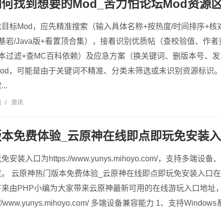
何找到想要的Mod_苦力怕论坛Mod资源
目标Mod，应先精准搜索（输入具体名称+按热度/时间排序+
基岩/Java版+看置顶合集），接着识别优质帖（查校验值、作
本过滤+查MC百科依赖）及应急方案（换关键词、删版本号、发
od，可能是由于关键词不精准、分类未筛选或未识别资源标识。
..
览
/
资讯
版本免费体验_云原神在线即点即玩免安装
装入口为https://www.yunys.mihoyo.com/，支持多
。 云原神热门版本免费体验_云原神在线即点即玩免安装入口
下来由PHP小编为大家带来云原神最新可用的在线游玩入口地址
://www.yunys.mihoyo.com/ 多端设备兼容能力 1、支持Wi