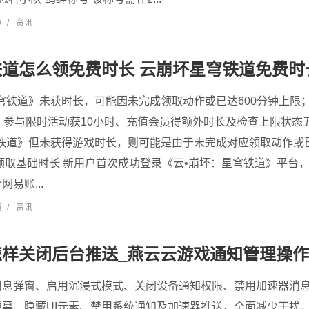
览
/
资讯
道怎么领免费时长 云崩坏星穹铁道免费时
穹铁道》未获时长，可能因未完成领取动作或已达600分钟上限
、参与限时活动获10小时、充值会员得额外时长及检查上限状态
穹铁道》但未获得游戏时长，则可能是由于未完成对应领取动作或
领取基础时长 新用户首次成功登录《云•崩坏：星穹铁道》平台
易账...
览
/
资讯
怎样关闭后台推送_燕云云游戏通知管理操
消息弹窗、启用沉浸式模式、关闭设备通知权限、禁用加速器消
幕、隐藏UI元素、禁用系统通知及加速器推送，全面减少干扰。