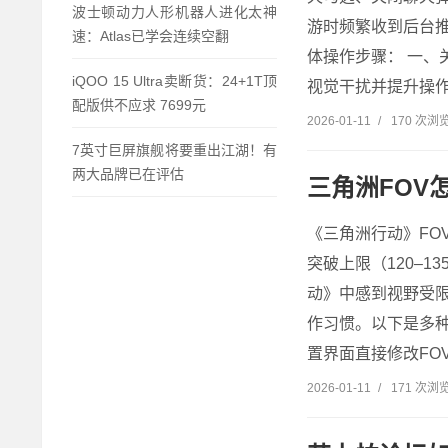
波士顿动力人形机器人进化太神
游时频繁收到后台
速：Atlas已学会连续空翻
体操作步骤： 一、
iQOO 15 Ultra卖断货：24+1T顶
视觉干扰并提升操作
配版供不应求 7699元
2026-01-11
/
170 次浏
7英寸巨屏旗舰将要重出江湖！有
两大品牌已在评估
三角洲FOV
《三角洲行动》FO
突破上限（120–
动》中感到视野受
作习惯。以下是多种
置界面直接修改FO
2026-01-11
/
171 次浏