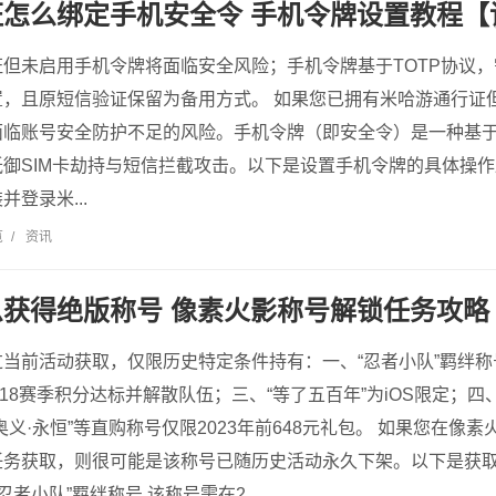
怎么绑定手机安全令 手机令牌设置教程【
但未启用手机令牌将面临安全风险；手机令牌基于TOTP协议，
置，且原短信验证保留为备用方式。 如果您已拥有米哈游通行证
面临账号安全防护不足的风险。手机令牌（即安全令）是一种基
御SIM卡劫持与短信拦截攻击。以下是设置手机令牌的具体操作
登录米...
览
/
资讯
获得绝版称号 像素火影称号解锁任务攻略
当前活动获取，仅限历史特定条件持有：一、“忍者小队”羁绊称号
018赛季积分达标并解散队伍；三、“等了五百年”为iOS限定；四
奥义·永恒”等直购称号仅限2023年前648元礼包。 如果您在像
任务获取，则很可能是该称号已随历史活动永久下架。以下是获
忍者小队”羁绊称号 该称号需在2...