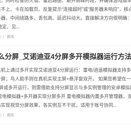
线，同时检查防火墙、重启路由、避开高峰时段，并确保游戏版本
不上、卡在加载页、反复提示“连接超时”或“服务器未响应”，
器，中间绕路多、丢包高、延迟抖动大。直接解决方向很明确：优
定、见...
览
/
资讯
么分屏_艾诺迪亚4分屏多开模拟器运行方
机上通过多开实现艾诺迪亚4分屏运行：雷电/逍遥模拟器支持多实例
屏；鸟人助手则在真机实现主屏+悬浮窗双开。 如果您希望在
分屏或多开运行，则需借助支持分屏显示与多实例管理的安卓模拟
雷电模拟器+多开器实现分屏多开 雷电模拟器内置多开管理器，
实现视觉分屏效果，各实例互不干扰，适用于账号协同...
览
/
资讯