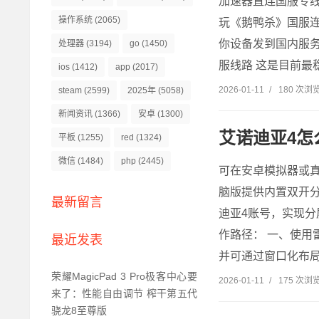
加速器直连国服专
操作系统
(2065)
玩《鹅鸭杀》国服连
你设备发到国内服务
处理器
(3194)
go
(1450)
服线路 这是目前最稳
ios
(1412)
app
(2017)
2026-01-11
/
180 次浏
steam
(2599)
2025年
(5058)
新闻资讯
(1366)
安卓
(1300)
艾诺迪亚4怎
平板
(1255)
red
(1324)
微信
(1484)
php
(2445)
可在安卓模拟器或真
脑版提供内置双开分
最新留言
迪亚4账号，实现
作路径： 一、使用
最近发表
并可通过窗口化布局
荣耀MagicPad 3 Pro极客中心要
2026-01-11
/
175 次浏
来了：性能自由调节 榨干第五代
骁龙8至尊版