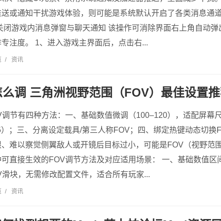
推送或通知干扰游戏体验，则可能是系统默认开启了各类消息通
关闭游戏内消息弹窗与聊天通知 该操作可消除界面右上角自动
专注度。 1、进入游戏主界面后，点击右...
览
/
资讯
怎么调 三角洲视野范围（FOV）最佳设置
V调节有四种方法：一、基础数值微调（100–120），适配屏
135）；三、分离设定载具/第三人称FOV；四、绑定热键动态切换
限、难以察觉侧翼敌人或开镜后目标过小，可能是FOV（视野范
可直接生效的FOV调节方法及对应适用场景： 一、基础数值区
V滑块，无需修改配置文件，适合所有玩家...
览
/
资讯