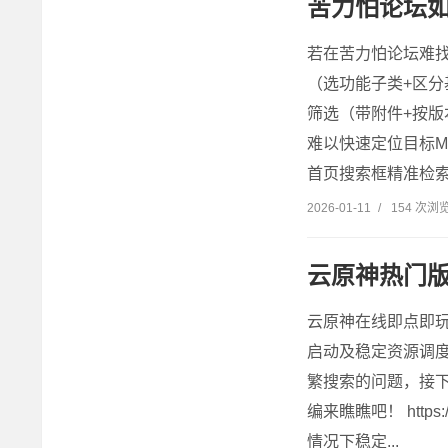
苦力怕论坛如
若在苦力怕论坛难找
（选功能子类+区分
筛选（带附件+按版
难以快速定位目标M
首页搜索框精准检索.
2026-01-11
/
154 次浏
云原神热门
云原神在线即点即玩免安
启动及稳定资源调度
繁搜索的问题，接
编来瞧瞧吧！ https
情况下稳定...