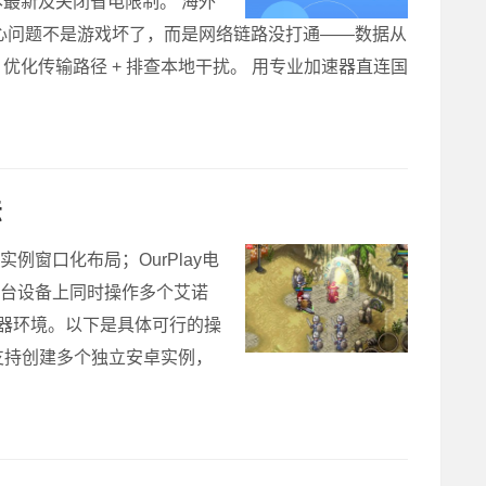
最新及关闭省电限制。 海外
核心问题不是游戏坏了，而是网络链路没打通——数据从
化传输路径 + 排查本地干扰。 用专业加速器直连国
法
窗口化布局；OurPlay电
一台设备上同时操作多个艾诺
器环境。以下是具体可行的操
支持创建多个独立安卓实例，