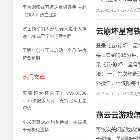
吴京谢霆锋万妮达献唱经典 共赴
2026-01-11
/
170 次浏
《镖人》热血江湖!
波士顿动力人形机器人进化太神
云崩坏星穹铁
速：Atlas已学会连续空翻
登录《云•崩坏：星
王腾：创业正式启动一个月 进度
每日签到得15分钟
符合预期
录《云•崩坏：星
法： 一、首次登录
热门文章
外操作，但仅限每个网
灭霸超大杯来了！vivo X300
2026-01-11
/
163 次浏
Ultra顶配版入网：支持北斗卫星
短信
燕云云游戏
小米澎湃OS 4脱胎换骨：中端机
可依次关闭游戏内
千元机也流畅
天勾选、关闭聊天弹