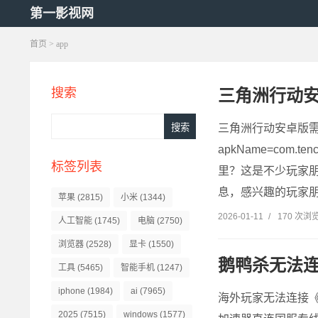
第一影视网
首页
> app
三角洲行动安
搜索
三角洲行动安卓版需通过腾
apkName=com.t
标签列表
里？这是不少玩家
息，感兴趣的玩家朋友一起随小
苹果
(2815)
小米
(1344)
2026-01-11
/
170 次浏
人工智能
(1745)
电脑
(2750)
浏览器
(2528)
显卡
(1550)
鹅鸭杀无法
工具
(5465)
智能手机
(1247)
iphone
(1984)
ai
(7965)
海外玩家无法连接
2025
(7515)
windows
(1577)