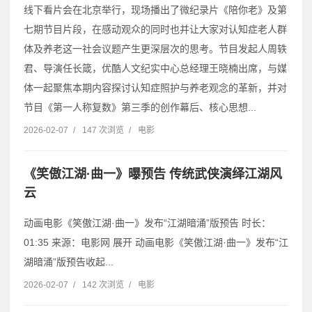
线下看片会在北京举行，现场播出了微纪录片《陪你老》及第
七期节目片段，在感动观众的同时也并让大家对认知症老人群
体及养老这一社会议题产生更深层次的思考。节目发起人周轶
君、导演任长箴，优酷人文纪实中心总经理王晓楠出席，与媒
体一起聚焦本期内容探讨认知症照护与养老观念的革新，并对
节目《第一人称复数》第三季的创作幕后、核心思想...
2026-02-07
/
147 次浏览
/
电影
《笑傲江湖·曲一》曝预告 传统武侠演绎江湖风
云
动画电影《笑傲江湖·曲一》发布“江湖暗涌”版预告 时长：
01:35 来源：电影网 展开 动画电影《笑傲江湖·曲一》发布“江
湖暗涌”版预告收起...
2026-02-07
/
142 次浏览
/
电影