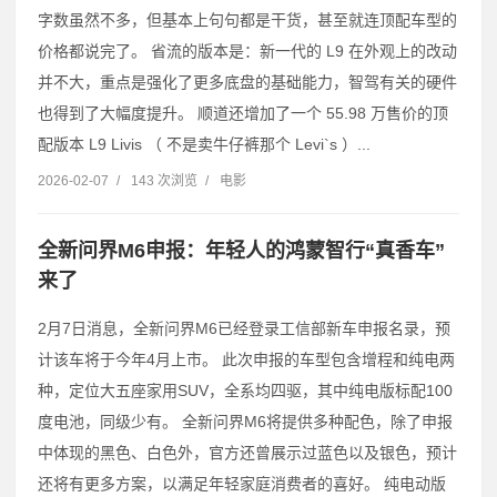
字数虽然不多，但基本上句句都是干货，甚至就连顶配车型的
价格都说完了。 省流的版本是：新一代的 L9 在外观上的改动
并不大，重点是强化了更多底盘的基础能力，智驾有关的硬件
也得到了大幅度提升。 顺道还增加了一个 55.98 万售价的顶
配版本 L9 Livis （ 不是卖牛仔裤那个 Levi`s ）...
2026-02-07
/
143 次浏览
/
电影
全新问界M6申报：年轻人的鸿蒙智行“真香车”
来了
2月7日消息，全新问界M6已经登录工信部新车申报名录，预
计该车将于今年4月上市。 此次申报的车型包含增程和纯电两
种，定位大五座家用SUV，全系均四驱，其中纯电版标配100
度电池，同级少有。 全新问界M6将提供多种配色，除了申报
中体现的黑色、白色外，官方还曾展示过蓝色以及银色，预计
还将有更多方案，以满足年轻家庭消费者的喜好。 纯电动版