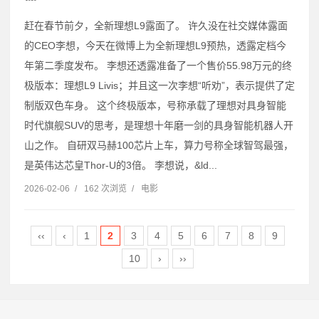
赶在春节前夕，全新理想L9露面了。 许久没在社交媒体露面
的CEO李想，今天在微博上为全新理想L9预热，透露定档今
年第二季度发布。 李想还透露准备了一个售价55.98万元的终
极版本：理想L9 Livis；并且这一次李想“听劝”，表示提供了定
制版双色车身。 这个终极版本，号称承载了理想对具身智能
时代旗舰SUV的思考，是理想十年磨一剑的具身智能机器人开
山之作。 自研双马赫100芯片上车，算力号称全球智驾最强，
是英伟达芯皇Thor-U的3倍。 李想说，&ld...
2026-02-06
/
162 次浏览
/
电影
‹‹
‹
1
2
3
4
5
6
7
8
9
10
›
››