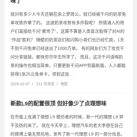
味了
就问有多少人今天还躺在床上梦周公，就已经被千问的奶茶免
单攻势炸晕了的。 这波奶茶攻势有多炸裂呢？ 热情涌入的用
户们直接给千问“累垮了”，这算不算是人类首次取得了对AI的
“作战”胜利？ 隔壁的奶茶店们和闪购小哥们也已经忙疯，1天
不到千问免单已经送出了1000万单。 有的网友们为了攻克千
问分享链接，都快穷尽毕生所学了。 而且，这次千问请喝奶
茶的操作也相当简单，只要更新千问APP到最新版，人人都能
获得1张25元免单卡，领到这张...
2026-02-07
/
151 次浏览
/
电影
新款L9的配置很顶 但好像少了点理想味
在市面上充满了理想 L9 模仿者的时候，新一代的理想 L9 猝
不及防的来了。 就在今天早上，理想汽车的老大李想在自己
的微博上毫无预兆地，发布了新一代理想 L9 的一部分信息。