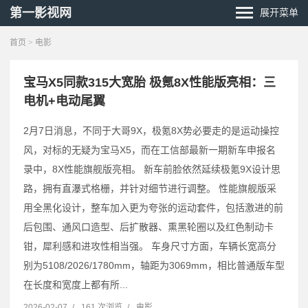
第一影视网
展开菜单
首页
>
电影
宝马X5同款315大宽胎 极氪8X性能版亮相：三
电机+电动尾翼
2月7日消息，不同于大哥9X，极氪8X势必要走的是运动操控
风，对标的无疑为宝马X5，而在工信部最新一期新车申报名
录中，8X性能旗舰版亮相。 新车前脸依然延续极氪9X设计思
路，拥有直瀑式格栅，并针对细节进行调整。 性能旗舰版采
用全黑化设计，整车加入更为夸张的运动套件，包括激进的前
后包围、通风口造型、后扩散器、熏黑轮圈以及红色制动卡
钳，犀利感和进攻性相当强。 车身尺寸方面，车辆长宽高分
别为5108/2026/1780mm，轴距为3069mm，相比普通版车型
在长度和宽度上都有所...
2026-02-07
/
161 次浏览
/
电影