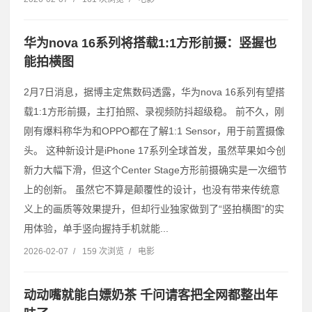
华为nova 16系列将搭载1:1方形前摄：竖握也
能拍横图
2月7日消息，据博主定焦数码透露，华为nova 16系列有望搭
载1:1方形前摄，主打拍照、录视频防抖超级稳。 前不久，刚
刚有爆料称华为和OPPO都在了解1:1 Sensor，用于前置摄像
头。 这种新设计是iPhone 17系列全球首发，虽然苹果如今创
新力大幅下滑，但这个Center Stage方形前摄确实是一次细节
上的创新。 虽然它不算是颠覆性的设计，也没有带来传统意
义上的画质等效果提升，但却行业独家做到了“竖拍横图”的实
用体验，单手竖向握持手机就能...
2026-02-07
/
159 次浏览
/
电影
动动嘴就能白嫖奶茶 千问请客把全网都整出年