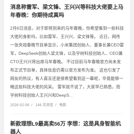
消息称雷军、梁文锋、王兴兴等科技大佬要上马
年春晚：你期待成真吗
2月6日消息，对于即将到来的马年春晚，你希望看到一些科技
大佬的身影吗，比如雷军、王兴兴、梁文锋等。 近日，网传
一张央视春晚节目单显示，小米集团创始人、董事长兼CEO雷
军，DeepSeek创始人梁文锋，以及宇树科技创始人、CEO兼
CTO王兴兴将出席马年春晚。 不过目前马年春晚官方尚未发
布正式节目单，具体信息仍需以官方发布为准。 这也引发了
网友的热议，有人直言还是很希望看到这一幕呢，毕竟能够一
睹这些科技大佬的风采。 雷军就不说了，大家早已熟悉，而
宇树科技创始人王兴兴和DeepS...
2026-02-06
/
148 次浏览
/
电影
新款理想L9最高卖56万 李想：这是具身智能机
器人