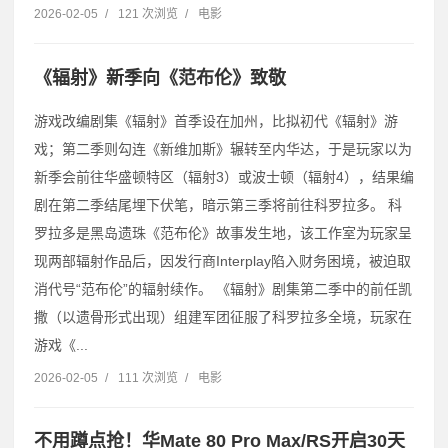
2026-02-05
/
121 次浏览
/
电影
《辐射》新季向《范布伦》致敬
游戏改编剧集《辐射》首季设在加州，比拟初代《辐射》游
戏；第二季则勾连《新维加斯》辗转至内华达，于是玩家以为
新季会前往华盛顿特区（辐射3）或波士顿（辐射4），结果编
剧在第二季结尾埋下伏笔，暗示第三季将前往科罗拉多。 科
罗拉多是黑岛遗珠《范布伦》故事发生地，该工作室为玩家呈
现两部辐射作品后，因发行商Interplay陷入财务困境，被迫取
消代号“范布伦”的辐射续作。 《辐射》剧集第二季中的前任凯
撒（以遗骨形式出现）组建军团征服了科罗拉多全境，玩家在
游戏《...
2026-02-05
/
111 次浏览
/
电影
不用蹲点抢！华Mate 80 Pro Max/RS开启30天