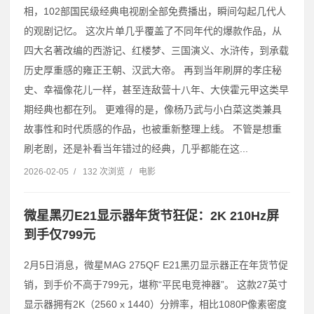
相，102部国民级经典电视剧全部免费播出，瞬间勾起几代人
的观剧记忆。 这次片单几乎覆盖了不同年代的爆款作品，从
四大名著改编的西游记、红楼梦、三国演义、水浒传，到承载
历史厚重感的雍正王朝、汉武大帝。 再到当年刷屏的孝庄秘
史、幸福像花儿一样，甚至连敌营十八年、大侠霍元甲这类早
期经典也都在列。 更难得的是，像杨乃武与小白菜这类兼具
故事性和时代质感的作品，也被重新整理上线。 不管是想重
刷老剧，还是补看当年错过的经典，几乎都能在这...
2026-02-05
/
132 次浏览
/
电影
微星黑刃E21显示器年货节狂促：2K 210Hz屏
到手仅799元
2月5日消息，微星MAG 275QF E21黑刃显示器正在年货节促
销，到手价不高于799元，堪称“平民电竞神器”。 这款27英寸
显示器拥有2K（2560 x 1440）分辨率，相比1080P像素密度