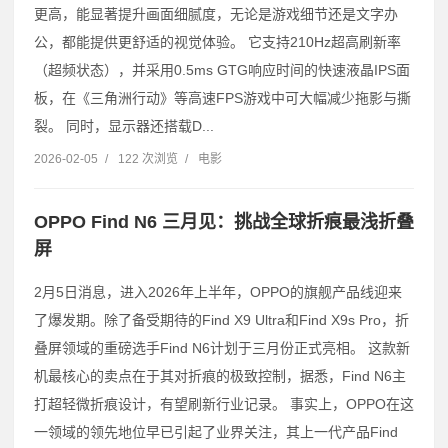
更高，能显著提升画面细腻度，无论是游戏细节还是文字办
公，都能提供更舒适的视觉体验。 它支持210Hz超高刷新率
（超频状态），并采用0.5ms GTG响应时间的快速液晶IPS面
板，在《三角洲行动》等高速FPS游戏中可大幅减少拖影与撕
裂。 同时，显示器还搭载D...
2026-02-05
/
122 次浏览
/
电影
OPPO Find N6 三月见：挑战全球折痕最浅折叠
屏
2月5日消息，进入2026年上半年，OPPO的旗舰产品线迎来
了爆发期。除了备受期待的Find X9 Ultra和Find X9s Pro，折
叠屏领域的重磅选手Find N6计划于三月份正式亮相。 这款新
机最核心的卖点在于其对折痕的极致控制，据悉，Find N6主
打超轻微折痕设计，有望刷新行业记录。 事实上，OPPO在这
一领域的领先地位早已引起了业界关注，其上一代产品Find