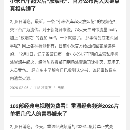
小米汽车起火后“放烟花”：官方公布两大关键点
真相实锤了
2月5日消息，最近，一条 “小米汽车起火放烟花” 的视频在社
交平台广为流传。对于新能源来说，起火天生自带流量 buff，
加上 “放烟花” 的叠加 buff，一下就爆了。 那事情到底怎么回
事呢？网上各种猜测都有，日前小米官方给出的回答是这样
的： “2月1日，辽宁省营口市一台小米SU7车辆的主驾驶座椅
处冒烟并起火，经消防救援部门到场处置后迅速扑灭，现场无
人员受伤。 经向车主了解今日已收到认定书，该起事故系车
内遗留火源...
2026-02-05
/
118 次浏览
/
电影
102部经典电视剧免费看！重温经典频道2026片
单把几代人的青春搬来了
2月5日消息，今天，重温经典频道的2026年度片单正式亮