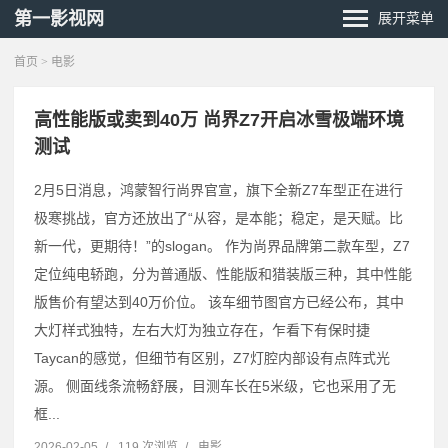
第一影视网
展开菜单
首页
>
电影
高性能版或卖到40万 尚界Z7开启冰雪极端环境
测试
2月5日消息，鸿蒙智行尚界官宣，旗下全新Z7车型正在进行
极寒挑战，官方还放出了“从容，是本能；稳定，是天赋。比
新一代，更期待！”的slogan。 作为尚界品牌第二款车型，Z7
定位纯电轿跑，分为普通版、性能版和猎装版三种，其中性能
版售价有望达到40万价位。 该车细节图官方已经公布，其中
大灯样式独特，左右大灯为独立存在，乍看下有保时捷
Taycan的感觉，但细节有区别，Z7灯腔内部设有点阵式光
源。 侧面线条流畅舒展，目测车长在5米级，它也采用了无
框...
2026-02-05
/
119 次浏览
/
电影