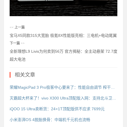
<<
上一篇
宝马X5同款315大宽胎 极氪8X性能版亮相：三电机+电动尾翼
下一篇
>>
全新理想L9 Livis为何卖到56万 官方揭秘：全主动悬架 72.7度
超大电池
相关文章
荣耀MagicPad 3 Pro极客中心要来了：性能自由调节 榨干第五代骁龙8至尊版
灭霸超大杯来了！vivo X300 Ultra顶配版入网：支持北斗卫星短信
iQOO 15 Ultra卖断货：24+1T顶配版供不应求 7699元
小米澎湃OS 4脱胎换骨：中端机千元机也流畅