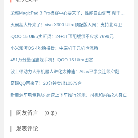
荣耀MagicPad 3 Pro极客中心要来了：性能自由调节 榨干第五代骁龙8至尊版
灭霸超大杯来了！vivo X300 Ultra顶配版入网：支持北斗卫星短信
iQOO 15 Ultra卖断货：24+1T顶配版供不应求 7699元
小米澎湃OS 4脱胎换骨：中端机千元机也流畅
451万分最强旗舰手机！iQOO 15 Ultra图赏
波士顿动力人形机器人进化太神速：Atlas已学会连续空翻
奇瑞QQ回来了！20分钟卖出10579台
新能源车电量耗尽 高速上下车推行20米：司机和乘客2人身亡
网友留言
（0 条）
发表评论