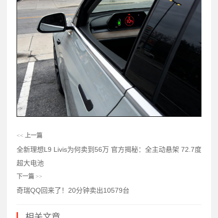
<<
上一篇
全新理想L9 Livis为何卖到56万 官方揭秘：全主动悬架 72.7度
超大电池
下一篇
>>
奇瑞QQ回来了！20分钟卖出10579台
相关文章