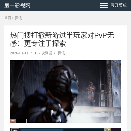
第一影视网
展开菜单
首页
>
资讯
热门搜打撤新游过半玩家对PvP无
感：更专注于探索
2026-01-11
/
157 次浏览
/
资讯