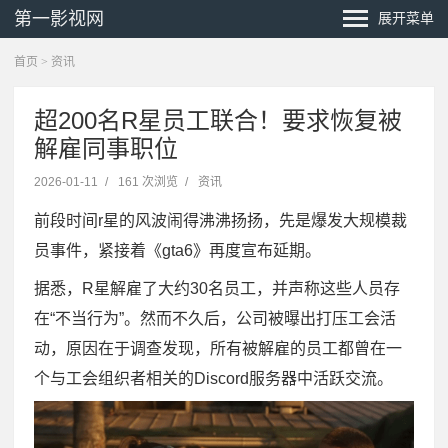
第一影视网
展开菜单
首页
>
资讯
超200名R星员工联合！要求恢复被
解雇同事职位
2026-01-11
/
161 次浏览
/
资讯
前段时间r星的风波闹得沸沸扬扬，先是爆发大规模裁
员事件，紧接着《gta6》再度宣布延期。
据悉，R星解雇了大约30名员工，并声称这些人员存
在“不当行为”。然而不久后，公司被曝出打压工会活
动，原因在于调查发现，所有被解雇的员工都曾在一
个与工会组织者相关的Discord服务器中活跃交流。