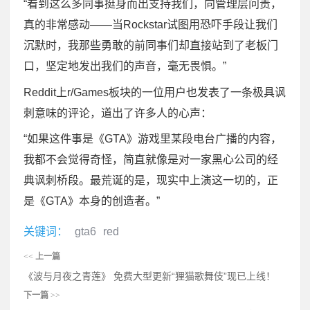
“看到这么多同事挺身而出支持我们，向管理层问责，
真的非常感动——当Rockstar试图用恐吓手段让我们
沉默时，我那些勇敢的前同事们却直接站到了老板门
口，坚定地发出我们的声音，毫无畏惧。”
Reddit上r/Games板块的一位用户也发表了一条极具讽
刺意味的评论，道出了许多人的心声：
“如果这件事是《GTA》游戏里某段电台广播的内容，
我都不会觉得奇怪，简直就像是对一家黑心公司的经
典讽刺桥段。最荒诞的是，现实中上演这一切的，正
是《GTA》本身的创造者。”
关键词：
gta6
red
<<
上一篇
《波与月夜之青莲》 免费大型更新“狸猫歌舞伎”现已上线！
下一篇
>>