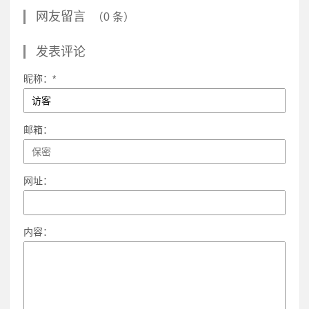
网友留言
（0 条）
发表评论
昵称：*
邮箱：
网址：
内容：