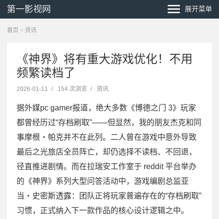
第一影视网
展开菜单
首页
>
资讯
《神界》将有重大游戏优化！不用
频繁读档了
2026-01-11
/
154 次浏览
/
资讯
据外媒pc gamer报道，绝大多数《博德之门 3》玩家
都曾经历过“存档刷取”——但显然，我的朋友杰克和同
事摩根・帕克并不在此列。二人曾在游戏中意外导致
最后之光旅店全员阵亡，却仍选择不读档、不回退，
径直推进剧情。而在拉瑞安工作室于 reddit 平台举办
的《神界》系列大型问答活动中，游戏编剧总监亚
当・史密斯透露：团队正将玩家普遍存在的“存档刷取”
习惯，正式纳入下一款作品的核心设计逻辑之中。