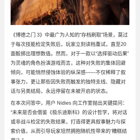
《博德之门 3》中最广为人知的“存档刷取”场景，莫过
于每次技能检定失败后，玩家立刻读档重试，直至20
面骰掷出理想数值。然而，对于一款以“选择驱动后果”
为灵魂的角色扮演游戏而言，这种对失败的集体回避
倾向，可能悄然侵蚀体验的纵深感——不仅稀释了叙
事张力，更让那些因失败而触发的独特支线、隐藏对
话与另类结局，永远停留在未被开启的状态。
在本次问答中，用户 Nidies 向工作室抛出关键提问：
“未来是否会借鉴《极乐迪斯科》的设计哲学，将对话
或非战斗检定的失败结果，打造得更具叙事魅力与探
索价值，从而引导玩家坦然拥抱随机性带来的‘糟糕结