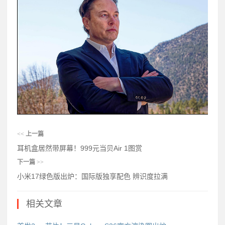
<<
上一篇
耳机盒居然带屏幕！999元当贝Air 1图赏
下一篇
>>
小米17绿色版出炉：国际版独享配色 辨识度拉满
相关文章