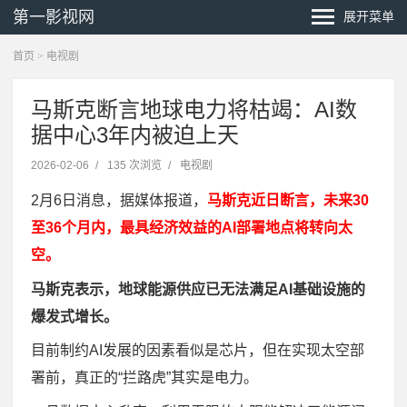
第一影视网
展开菜单
首页
>
电视剧
马斯克断言地球电力将枯竭：AI数
据中心3年内被迫上天
2026-02-06
/
135 次浏览
/
电视剧
2月6日消息，据媒体报道，
马斯克近日断言，未来30
至36个月内，最具经济效益的AI部署地点将转向太
空。
马斯克表示，地球能源供应已无法满足AI基础设施的
爆发式增长。
目前制约AI发展的因素看似是芯片，但在实现太空部
署前，真正的“拦路虎”其实是电力。