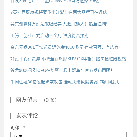
首发2nm芯片！三星Galaxy S26官方渲染图出炉
7英寸巨屏旗舰将要重出江湖！有两大品牌已在评估
吴京谢霆锋万妮达献唱经典 共赴《镖人》热血江湖!
王腾：创业正式启动一个月 进度符合预期
京东无锡001号快递员退休金4000多元 存款百万、有房有车
好设计心有灵犀 小鹏全新旗舰SUV GX申报：路虎揽胜既视感
锐龙9000系列CPU在华擎主板上翻车：官方发布声明！
千问狂砸30亿发起奶茶攻击 活动火爆致服务器卡顿 网友吵翻了
网友留言
（0 条）
发表评论
昵称：*