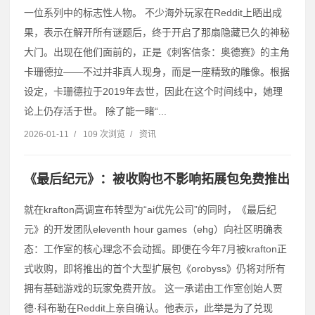
一位系列中的标志性人物。 不少海外玩家在Reddit上晒出成
果，表示在解开所有谜题后，终于开启了那扇隐藏已久的神秘
大门。出现在他们面前的，正是《刺客信条：奥德赛》的主角
卡珊德拉——不过并非真人现身，而是一座精致的雕像。根据
设定，卡珊德拉于2019年去世，因此在这个时间线中，她理
论上仍存活于世。 除了能一睹“...
2026-01-11
/
109 次浏览
/
资讯
《最后纪元》：被收购也不影响拓展包免费推出
就在krafton高调宣布转型为“ai优先公司”的同时，《最后纪
元》的开发团队eleventh hour games（ehg）向社区明确表
态：工作室的核心理念不会动摇。即便在今年7月被krafton正
式收购，即将推出的首个大型扩展包《orobyss》仍将对所有
拥有基础游戏的玩家免费开放。 这一承诺由工作室创始人贾
德·科布勒在Reddit上亲自确认。他表示，此举是为了兑现