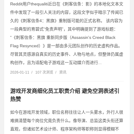
Reddit用户thequaliti近日在《刺客信条：影》的本地化文本文
件中发现了一段引人关注的内容，这段文字似乎暗示了传闻已
久的《刺客信条4：黑旗》重制版可能的正式名称。 该内容为
一段典型的育碧式“免责声明”，其中明确提到了游戏标题：
“《刺客信条：黑旗 重新同步版（Assassin's Creed Black
Flag Resynced）》是一部由多元团队创作的历史虚构作品。
尽管其灵感源自真实的历史事件、人物与地点，但整体仍属虚
构创作，且为适配电子游戏这一互动媒介而进行...
2026-01-11
/
107 次浏览
/
资讯
游戏开发商细化员工职责介绍 避免空洞表述引
热赞
如今在游戏开发领域，职位名称往往让人一头雾水，外行人很
难搞清楚每个岗位究竟负责什么。像导演、总监这类头衔还算
直观，但诸如艺术设计师、程序架构师等职称则显得模糊不