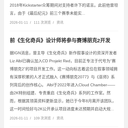
2018年Kickstarter众筹期间对支持者许下的诺言。此前他曾坦
言，由于《最后纪元》前三个赛季未能实...
2026-01-11
/
111 次浏览
/
资讯
前《生化奇兵》设计师将参与赛博朋克2开发
据IGN消息，曾主导《生化奇兵》新作叙事设计的资深开发者
Liz Albl已确认加入CD Projekt Red，目前正专注于代号为“赛
博朋克2”的项目开发工作。这一动向标志着这位在叙事领域拥
有深厚积累的人才正式融入《赛博朋克2077》与《巫师》系
列背后的创作核心。 Albl于2022年进入Cloud Chamber——
由2K特别组建、专责重启《生化奇兵》系列的工作室。然
而，根据其领英资料更新显示，她已于今年8月离开该团队，
这一时间恰好与2K公开承认项目进度未达预期并启动大规...
2026-01-11
/
109 次浏览
/
资讯