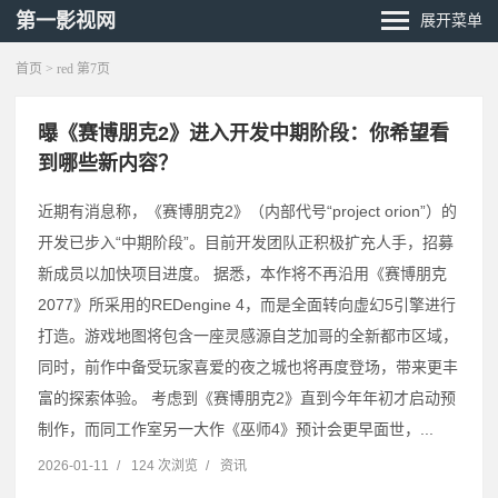
第一影视网
展开菜单
首页
> red 第7页
曝《赛博朋克2》进入开发中期阶段：你希望看
到哪些新内容？
近期有消息称，《赛博朋克2》（内部代号“project orion”）的
开发已步入“中期阶段”。目前开发团队正积极扩充人手，招募
新成员以加快项目进度。 据悉，本作将不再沿用《赛博朋克
2077》所采用的REDengine 4，而是全面转向虚幻5引擎进行
打造。游戏地图将包含一座灵感源自芝加哥的全新都市区域，
同时，前作中备受玩家喜爱的夜之城也将再度登场，带来更丰
富的探索体验。 考虑到《赛博朋克2》直到今年年初才启动预
制作，而同工作室另一大作《巫师4》预计会更早面世，...
2026-01-11
/
124 次浏览
/
资讯