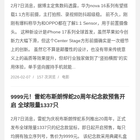
2月7日消息，据博主定焦数码透露，华为nova 16系列有望搭
载1:1方形前摄，主打拍照、录视频防抖超级稳。 前不久，刚
刚有爆料称华为和OPPO都在了解1:1 Sensor，用于前置摄像
头。 这种新设计是iPhone 17系列全球首发，虽然苹果如今创
新力大幅下滑，但这个Center Stage方形前摄确实是一次细节
上的创新。 虽然它不算是颠覆性的设计，也没有带来传统意
义上的画质等效果提升，但却行业独家做到了“竖拍横图”的实
用体验，单手竖向握持手机就能...
2026-02-07
/
157 次浏览
/
电影
9999元！雷蛇布斯朗悍蛇20周年纪念款预售开
启 全球限量1337只
2月7日消息，雷蛇为庆祝布斯朗悍蛇系列推出20周年，正式
发布全球限量1337只的纪念款鼠标，即日起开启预售，每只
均拥有独立序列号，售价为9999元。 该纪念款采用典藏礼盒