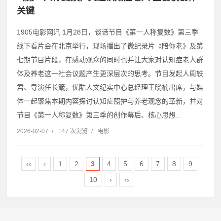
关键
1905电影网讯 1月28日，谈话节目《第一人称复数》第三季
线下看片会在北京举行，现场播出了微纪录片《陪你老》及第
七期节目片段，在感动观众的同时也并让大家对认知症老人群
体及养老这一社会议题产生更深层次的思考。节目发起人周轶
君、导演任长箴，优酷人文纪实中心总经理王晓楠出席，与媒
体一起聚焦本期内容探讨认知症照护与养老观念的革新，并对
节目《第一人称复数》第三季的创作幕后、核心思想...
2026-02-07
/
147 次浏览
/
电影
‹‹
‹
1
2
3
4
5
6
7
8
9
10
›
››