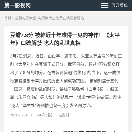
第一影视网
展开菜单
首页
> 最新电影大全_电视剧大全免费在线观看网站
豆瓣7.8分 被称近十年难得一见的神作！《太平
年》口碑解禁 吃人的乱世真相
2月7日消息，近日，由白宇、周雨彤、朱亚文等主演的历史正
剧《太平年》在豆瓣正式开分，截至目前，超过4万名观众打
出了 7.8 分的均分。在古装剧普遍“偶像化”的当下，这一成绩
标志着这部十年打磨的历史大剧成功突围。 该剧聚焦于五代
十国这一极度纷乱的时期，讲述了钱弘俶（白宇 饰）、赵匡
胤（朱亚文 饰）等人如何终结乱世、谋求“太平”的故事。剧中
“吃人”“牵羊礼”等剧情也曾一度引发全网讨论。...
2026-02-07
/
159 次浏览
/
电视剧