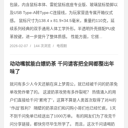
包装，内含鼠标本体、雷蛇鼠标底座专业版、玻璃鼠标垫脚以
及USB Type-A转Type-C连接线，为玩家营造专属开箱仪式
感。 鼠标尺寸为138.4 x 81.9×34.5毫米，重量约110克，延
续系列经典的双手通用人体工学外形。半透明外壳搭配PU皮
革按键，进一步提升了整体质感。 性能方面，它搭...
2026-02-07
/
144 次浏览
/
电视剧
动动嘴就能白嫖奶茶 千问请客把全网都整出年
味了
就问有多少人今天还躺在床上梦周公，就已经被千问的奶茶免
单攻势炸晕了的。 这波奶茶攻势有多炸裂呢？ 热情涌入的用
户们直接给千问“累垮了”，这算不算是人类首次取得了对AI的
“作战”胜利？ 隔壁的奶茶店们和闪购小哥们也已经忙疯，1天
不到千问免单已经送出了1000万单。 有的网友们为了攻克千
问分享链接，都快穷尽毕生所学了。 而且，这次千问请喝奶