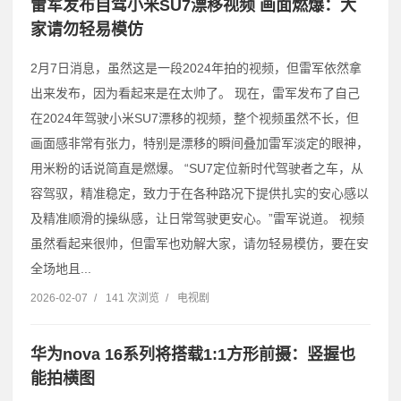
雷军发布自驾小米SU7漂移视频 画面燃爆：大
家请勿轻易模仿
2月7日消息，虽然这是一段2024年拍的视频，但雷军依然拿
出来发布，因为看起来是在太帅了。 现在，雷军发布了自己
在2024年驾驶小米SU7漂移的视频，整个视频虽然不长，但
画面感非常有张力，特别是漂移的瞬间叠加雷军淡定的眼神，
用米粉的话说简直是燃爆。 “SU7定位新时代驾驶者之车，从
容驾驭，精准稳定，致力于在各种路况下提供扎实的安心感以
及精准顺滑的操纵感，让日常驾驶更安心。”雷军说道。 视频
虽然看起来很帅，但雷军也劝解大家，请勿轻易模仿，要在安
全场地且...
2026-02-07
/
141 次浏览
/
电视剧
华为nova 16系列将搭载1:1方形前摄：竖握也
能拍横图