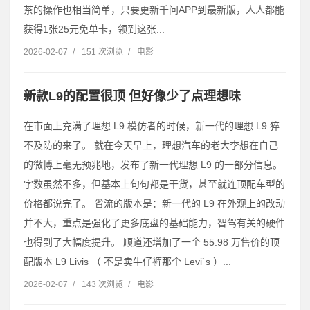
茶的操作也相当简单，只要更新千问APP到最新版，人人都能
获得1张25元免单卡，领到这张...
2026-02-07
/
151 次浏览
/
电影
新款L9的配置很顶 但好像少了点理想味
在市面上充满了理想 L9 模仿者的时候，新一代的理想 L9 猝
不及防的来了。 就在今天早上，理想汽车的老大李想在自己
的微博上毫无预兆地，发布了新一代理想 L9 的一部分信息。
字数虽然不多，但基本上句句都是干货，甚至就连顶配车型的
价格都说完了。 省流的版本是：新一代的 L9 在外观上的改动
并不大，重点是强化了更多底盘的基础能力，智驾有关的硬件
也得到了大幅度提升。 顺道还增加了一个 55.98 万售价的顶
配版本 L9 Livis （ 不是卖牛仔裤那个 Levi`s ）...
2026-02-07
/
143 次浏览
/
电影