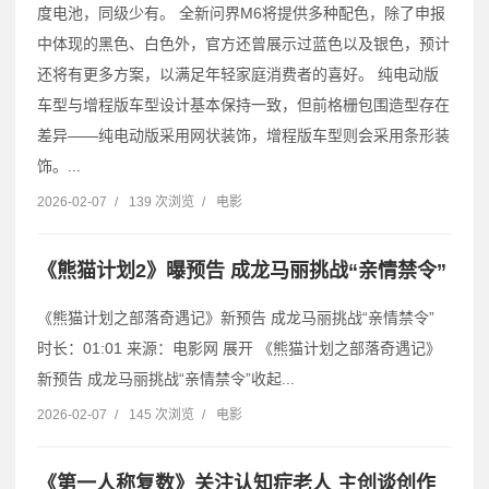
度电池，同级少有。 全新问界M6将提供多种配色，除了申报
中体现的黑色、白色外，官方还曾展示过蓝色以及银色，预计
还将有更多方案，以满足年轻家庭消费者的喜好。 纯电动版
车型与增程版车型设计基本保持一致，但前格栅包围造型存在
差异——纯电动版采用网状装饰，增程版车型则会采用条形装
饰。...
2026-02-07
/
139 次浏览
/
电影
《熊猫计划2》曝预告 成龙马丽挑战“亲情禁令”
《熊猫计划之部落奇遇记》新预告 成龙马丽挑战“亲情禁令”
时长：01:01 来源：电影网 展开 《熊猫计划之部落奇遇记》
新预告 成龙马丽挑战“亲情禁令”收起...
2026-02-07
/
145 次浏览
/
电影
《第一人称复数》关注认知症老人 主创谈创作