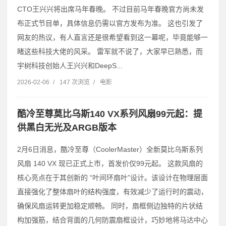
CTO王兴兴将出席马年春晚。 不过目前马年春晚官方尚未发
布正式节目单，具体信息仍需以官方发布为准。 这也引发了
网友的热议，有人直言还是很希望看到这一幕呢，毕竟能够一
睹这些科技大佬的风采。 雷军就不说了，大家早已熟悉，而
宇树科技创始人王兴兴和DeepS...
2026-02-06
/
147 次浏览
/
电影
酷冷至尊莫比乌斯140 VX系列风扇99元起：提
供黑白无光及ARGB版本
2月6日消息，酷冷至尊（CoolerMaster）全新莫比乌斯系列
风扇 140 VX 现已正式上市，首发价仅99元起。 这款风扇的
核心亮点在于其创新的 “叶间环扇叶”设计。该设计在物理层面
直接强化了整体扇叶的结构强度，有效减少了运行时的震动，
确保风扇运转更加稳定顺畅。 同时，扇框侧边独特的片状结
构加强筋，结合背面的几何防震扇框设计，巧妙地将马达中心