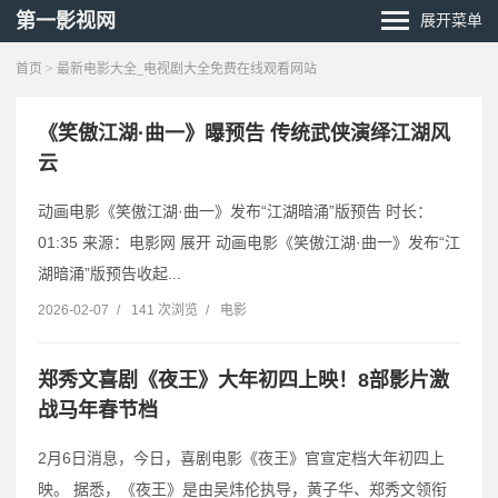
第一影视网
展开菜单
首页
> 最新电影大全_电视剧大全免费在线观看网站
《笑傲江湖·曲一》曝预告 传统武侠演绎江湖风
云
动画电影《笑傲江湖·曲一》发布“江湖暗涌”版预告 时长：
01:35 来源：电影网 展开 动画电影《笑傲江湖·曲一》发布“江
湖暗涌”版预告收起...
2026-02-07
/
141 次浏览
/
电影
郑秀文喜剧《夜王》大年初四上映！8部影片激
战马年春节档
2月6日消息，今日，喜剧电影《夜王》官宣定档大年初四上
映。 据悉，《夜王》是由吴炜伦执导，黄子华、郑秀文领衔