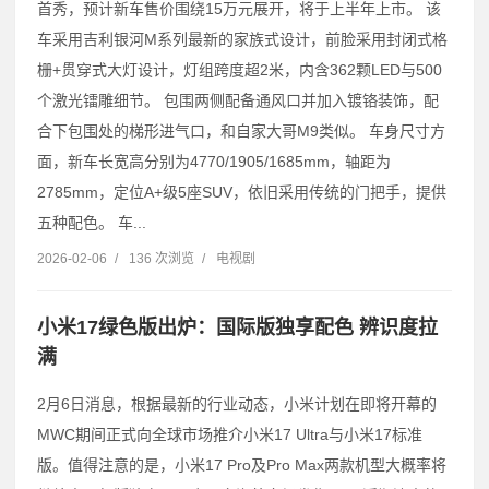
首秀，预计新车售价围绕15万元展开，将于上半年上市。 该
车采用吉利银河M系列最新的家族式设计，前脸采用封闭式格
栅+贯穿式大灯设计，灯组跨度超2米，内含362颗LED与500
个激光镭雕细节。 包围两侧配备通风口并加入镀铬装饰，配
合下包围处的梯形进气口，和自家大哥M9类似。 车身尺寸方
面，新车长宽高分别为4770/1905/1685mm，轴距为
2785mm，定位A+级5座SUV，依旧采用传统的门把手，提供
五种配色。 车...
2026-02-06
/
136 次浏览
/
电视剧
小米17绿色版出炉：国际版独享配色 辨识度拉
满
2月6日消息，根据最新的行业动态，小米计划在即将开幕的
MWC期间正式向全球市场推介小米17 Ultra与小米17标准
版。值得注意的是，小米17 Pro及Pro Max两款机型大概率将