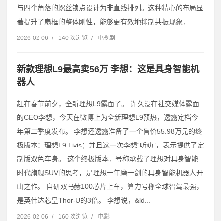
与四个角落的螺丝锁点设计为非直线排列。这种精心的布局显
著提升了扇框的整体刚性，能够更有效地抑制共振现象，...
2026-02-06
/
140 次浏览
/
电视剧
新款理想L9最高卖56万 李想：这是具身智能机
器人
赶在春节前夕，全新理想L9露面了。 许久没在社交媒体露面
的CEO李想，今天在微博上为全新理想L9预热，透露定档今
年第二季度发布。 李想还透露准备了一个售价55.98万元的终
极版本：理想L9 Livis；并且这一次李想“听劝”，表示提供了定
制版双色车身。 这个终极版本，号称承载了理想对具身智能
时代旗舰SUV的思考，是理想十年磨一剑的具身智能机器人开
山之作。 自研双马赫100芯片上车，算力号称全球智驾最强，
是英伟达芯皇Thor-U的3倍。 李想说，&ld...
2026-02-06
/
160 次浏览
/
电影