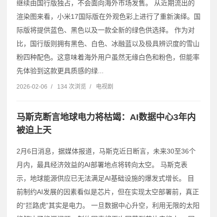
继续由国行版独占，不会面向海外市场发售。 从近期流出的
渲染图来看，小米17国际版在外观色彩上进行了重新演绎。国
际版将提供蓝色、黑色以及一款全新的绿色供选择。 作为对
比，国行版则拥有黑色、白色、冰融蓝以及极具辨识度的雪山
粉四种配色。这意味着海外用户虽然无缘白色和粉色，但能率
先体验到这款更具质感的绿...
2026-02-06
/
134 次浏览
/
电视剧
马斯克断言地球电力将枯竭：AI数据中心3年内
被迫上天
2月6日消息，据媒体报道，马斯克近日断言，未来30至36个
月内，最具经济效益的AI部署地点将转向太空。 马斯克表
示，地球能源供应已无法满足AI基础设施的爆发式增长。 目
前制约AI发展的因素看似是芯片，但在实现太空部署前，真正
的“拦路虎”其实是电力。 一旦数据中心升空，利用无限的太阳