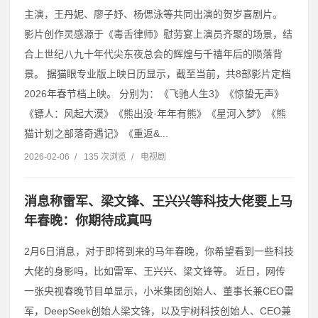
主演，王丹妮、廖子妤、杨偲泳等共同出演的贺岁喜剧片。
影片创作灵感源于《毒舌律师》慰劳宴上演员齐聚的场景，结
合上世纪八九十年代尖东夜总会的辉煌与千禧年后的陨落背
景。 据猫眼专业版上映日历显示，截至当前，共8部影片定档
2026年春节档上映。 分别为：《飞驰人生3》《惊蛰无声》
《镖人：风起大漠》《熊出没·年年有熊》《星河入梦》《熊
猫计划之部落奇遇记》《重返&...
2026-02-06
/
135 次浏览
/
电视剧
消息称雷军、梁文锋、王兴兴等科技大佬要上马
年春晚：你期待成真吗
2月6日消息，对于即将到来的马年春晚，你希望看到一些科技
大佬的身影吗，比如雷军、王兴兴、梁文锋等。 近日，网传
一张央视春晚节目单显示，小米集团创始人、董事长兼CEO雷
军，DeepSeek创始人梁文锋，以及宇树科技创始人、CEO兼